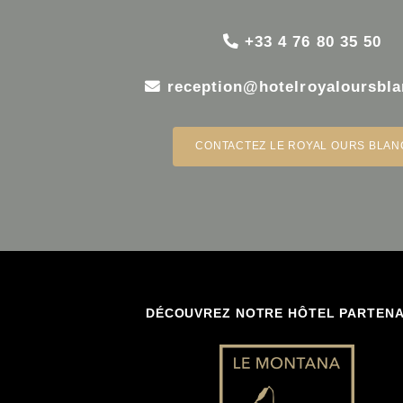
+33 4 76 80 35 50
r
eception@hotelroyaloursbl
CONTACTEZ LE ROYAL OURS BLAN
DÉCOUVREZ NOTRE HÔTEL PARTENA