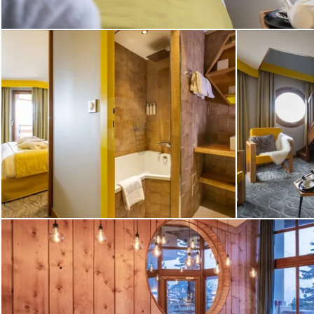
CHAMBRE
PISCINE
SPA
RESTAURA
SERVICE
OFFRES
PHOTOS
CONTAC
Françai
English