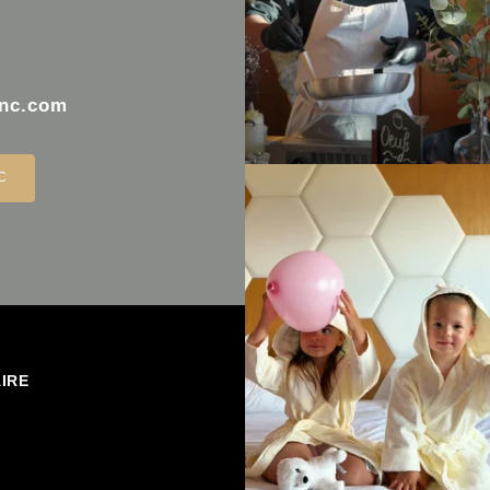
anc.com
C
IRE