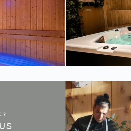
E ?
US