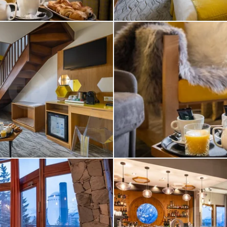
S
NT
S
T
s