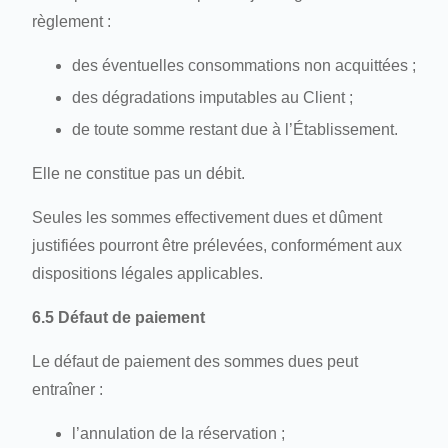
règlement :
des éventuelles consommations non acquittées ;
des dégradations imputables au Client ;
de toute somme restant due à l’Établissement.
Elle ne constitue pas un débit.
ÉTÉ
Seules les sommes effectivement dues et dûment
CHAMBRES
justifiées pourront être prélevées, conformément aux
dispositions légales applicables.
PISCINE
SPA
6.5 Défaut de paiement
RESTAURANT
Le défaut de paiement des sommes dues peut
SERVICES
entraîner :
OFFRES
l’annulation de la réservation ;
PHOTOS