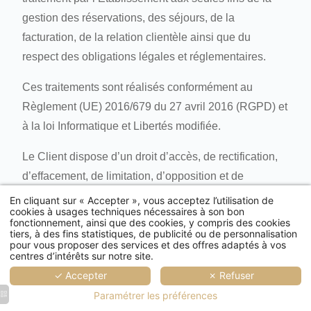
gestion des réservations, des séjours, de la
facturation, de la relation clientèle ainsi que du
respect des obligations légales et réglementaires.
Ces traitements sont réalisés conformément au
Règlement (UE) 2016/679 du 27 avril 2016 (RGPD) et
à la loi Informatique et Libertés modifiée.
Le Client dispose d’un droit d’accès, de rectification,
d’effacement, de limitation, d’opposition et de
portabilité de ses données personnelles, dans les
En cliquant sur « Accepter », vous acceptez l’utilisation de
cookies à usages techniques nécessaires à son bon
conditions prévues par la réglementation en vigueur.
fonctionnement, ainsi que des cookies, y compris des cookies
tiers, à des fins statistiques, de publicité ou de personnalisation
pour vous proposer des services et des offres adaptés à vos
Ces droits peuvent être exercés à tout moment auprès
centres d’intérêts sur notre site.
de l’Établissement par courrier ou par courrier
✓ Accepter
✗ Refuser
électronique, aux coordonnées figurant dans les
Paramétrer les préférences
présentes CGV.