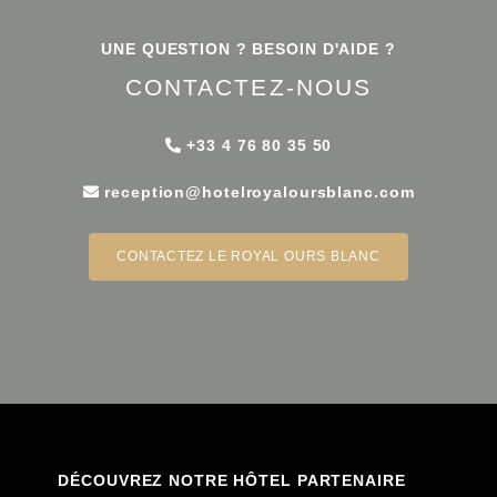
UNE QUESTION ? BESOIN D'AIDE ?
CONTACTEZ-NOUS
+33 4 76 80 35 50
r
eception@hotelroyaloursblanc.com
CONTACTEZ LE ROYAL OURS BLANC
DÉCOUVREZ NOTRE HÔTEL PARTENAIRE